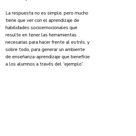
La respuesta no es simple, pero mucho 
tiene que ver con el aprendizaje de 
habilidades socioemocionales que 
resulte en tener las herramientas 
necesarias para hacer frente al estrés, y 
sobre todo, para generar un ambiente 
de enseñanza-aprendizaje que beneficie 
a los alumnos a través del “ejemplo”. 
Estas medidas se nutren de las 
políticas educativas y el apoyo que 
reciban por parte de las autoridades y 
así mismo, de las familias de los 
alumnos. Es imperante la necesidad de 
escuchar a nuestros maestros para 
juntos ir construyendo un escenario 
funcional para todos los actores 
involucrados en el proceso de 