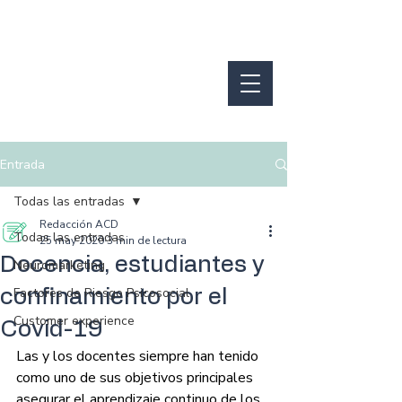
Entrada
Todas las entradas
Redacción ACD
Todas las entradas
25 may 2020
3 min de lectura
Docencia, estudiantes y
Neuromarketing
Factores de Riesgo Psicosocial
confinamiento por el
Customer experience
Covid-19
Las y los docentes siempre han tenido 
como uno de sus objetivos principales 
asegurar el aprendizaje continuo de los 