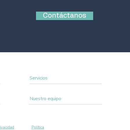
Contáctanos
Servicios
Nuestro equipo
gunos derechos
ivacidad
y nuestra
Política