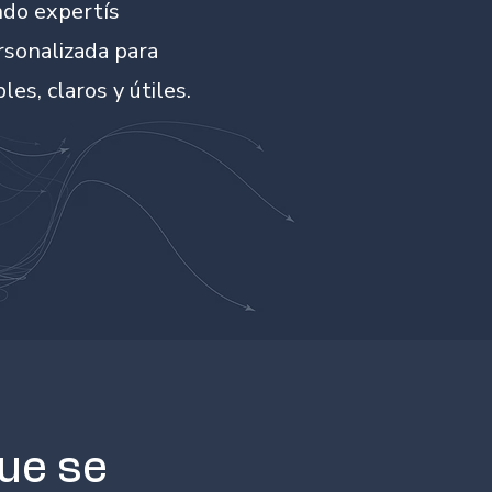
ndo expertís
rsonalizada para
les, claros y útiles.
ue se