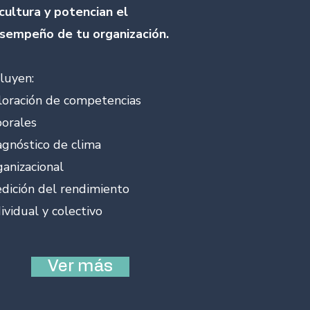
 cultura y potencian el
sempeño de tu organización.
cluyen:
loración de competencias
borales
agnóstico de clima
ganizacional
dición del rendimiento
dividual y colectivo
Ver más