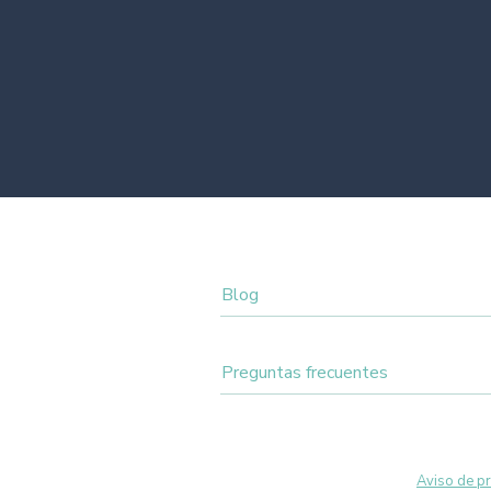
Blog
Preguntas frecuentes
Applied Cognitive Diagnostics. 2025. Al
reservados. Consulta nuestro
Aviso de pr