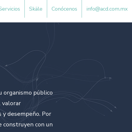
Servicios
Skäle
Conócenos
info@acd.com.mx
 u organismo público
 valorar
s y desempeño. Por
se construyen con un