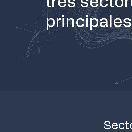
tres secto
principales
Sect