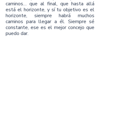
caminos… que al final, que hasta allá 
está el horizonte, y sí tu objetivo es el 
horizonte, siempre habrá muchos 
caminos para llegar a él. Siempre sé 
constante, ese es el mejor concejo que 
puedo dar.
Contenidos Extras
TikTok: 
https://www.tiktok.com/@eliaszaca
rias?
Web: 
https://shop.eliaszacarias.com/page
s/about
Facebook: 
https://www.facebook.com/elias.m.
zacarias
Instagram: 
https://www.instagram.com/eliasza
carias/?hl=es-la