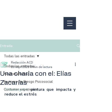
Entrada
Todas las entradas
Redacción ACD
Todas las entradas
29 sept 2021
8 min de lectura
Una charla con el: Elías
Neuromarketing
Factores de Riesgo Psicosocial
Zacarías
#HealingArt
: pintura que impacta y 
Customer experience
reduce el estrés