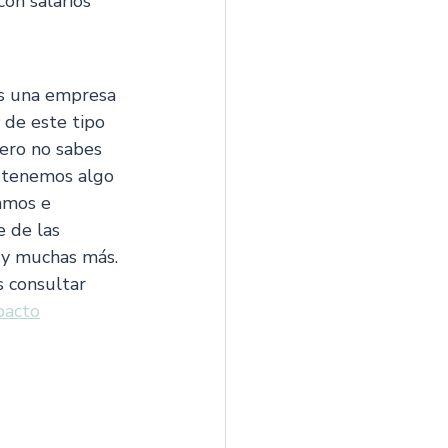
con salarios 
es una empresa 
 de este tipo 
pero no sabes 
 tenemos algo 
amos e 
 de las 
 y muchas más. 
 consultar 
pacto