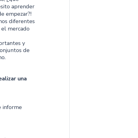
sito aprender 
nde empezar?! 
mos diferentes 
 el mercado 
ortantes y 
conjuntos de 
mo.
alizar una 
e informe 
 
 