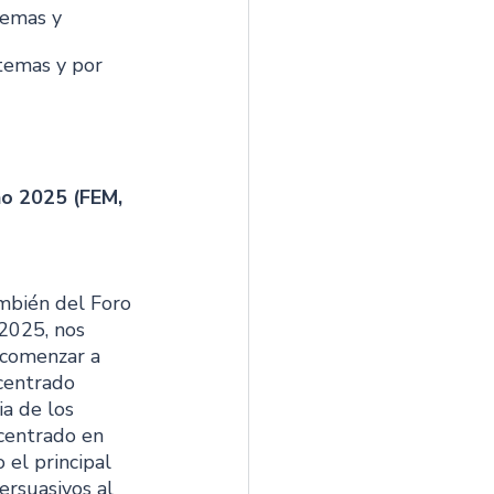
lemas y 
stemas y por 
ño 2025 (FEM, 
ambién del Foro 
2025, nos 
 comenzar a 
centrado 
a de los 
centrado en 
el principal 
rsuasivos al 