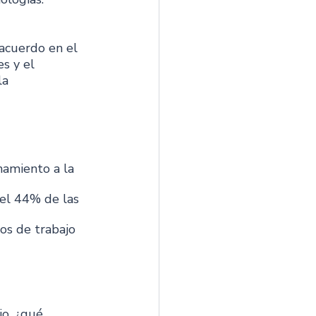
acuerdo en el 
s y el 
la 
namiento a la 
el 44% de las 
os de trabajo 
o, ¿qué 