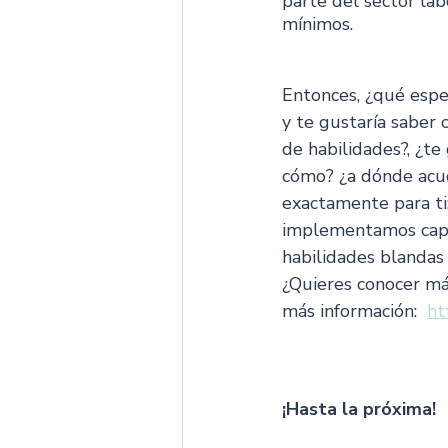
parte del sector lab
mínimos. 
Entonces, ¿qué espe
y te gustaría saber
de habilidades?, ¿te
cómo? ¿a dónde acud
exactamente para ti:
implementamos capac
habilidades blandas
¿Quieres conocer má
más información:  
ht
¡Hasta la próxima!