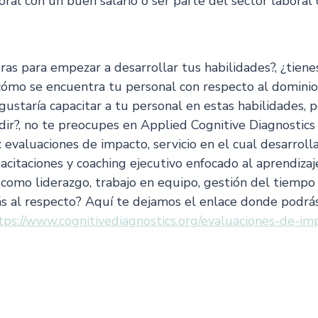
oral con un buen salario o ser parte del sector laboral 
ras para empezar a desarrollar tus habilidades?, ¿tien
 cómo se encuentra tu personal con respecto al dominio
 gustaría capacitar a tu personal en estas habilidades, 
ir?, no te preocupes en Applied Cognitive Diagnostics
 evaluaciones de impacto, servicio en el cual desarroll
itaciones y coaching ejecutivo enfocado al aprendizaje
 como liderazgo, trabajo en equipo, gestión del tiempo
s al respecto? Aquí te dejamos el enlace donde podrás
tps://www.cognitivediagnostics.org/evaluaciones-de-im