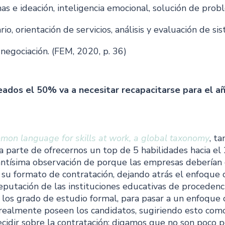
s e ideación, inteligencia emocional, solución de prob
io, orientación de servicios, análisis y evaluación de si
negociación. (FEM, 2020, p. 36)
ados el 50% va a necesitar recapacitarse para el a
mon language for skills at work, a global taxonomy
, t
 parte de ofrecernos un top de 5 habilidades hacia el 
antísima observación de porque las empresas deberían
 su formato de contratación, dejando atrás el enfoque 
putación de las instituciones educativas de procedenci
 los grado de estudio formal, para pasar a un enfoque 
realmente poseen los candidatos, sugiriendo esto como 
idir sobre la contratación; digamos que no son poco pe