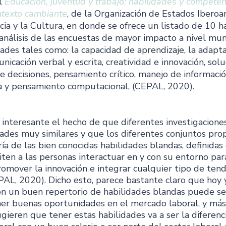
l 
Educación, juventud y trabajo: habilidades y competen
ntexto cambiante
, de la Organización de Estados Iberoa
ncia y la Cultura, en donde se ofrece un listado de 10 h
análisis de las encuestas de mayor impacto a nivel mund
des tales como: la capacidad de aprendizaje, la adaptab
nicación verbal y escrita, creatividad e innovación, solu
 decisiones, pensamiento crítico, manejo de informació
ía y pensamiento computacional, (CEPAL, 2020).
interesante el hecho de que diferentes investigaciones
dades muy similares y que los diferentes conjuntos pro
ía de las bien conocidas habilidades blandas, definidas
en a las personas interactuar en y con su entorno para
omover la innovación e integrar cualquier tipo de tend
PAL, 2020). Dicho esto, parece bastante claro que hoy 
n un buen repertorio de habilidades blandas puede ser 
ner buenas oportunidades en el mercado laboral, y más 
gieren que tener estas habilidades va a ser la diferenci