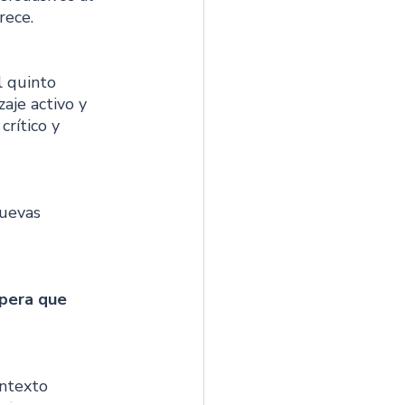
rece.
 quinto 
aje activo y 
rítico y 
uevas 
spera que 
ntexto 