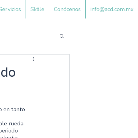
Servicios
Skäle
Conócenos
info@acd.com.mx
ado
o en tanto 
ple rueda 
periodo 
ologías.