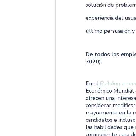
solución de problema
experiencia del usuar
último persuasión y 
De todos los emple
2020).
En el 
Building a com
Económico Mundial a
ofrecen una interes
considerar modificar
mayormente en la re
candidatos e incluso
las habilidades que 
componente para dec