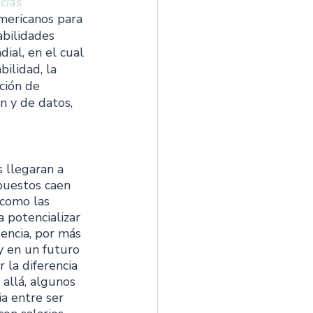
cias 
mericanos para 
abilidades 
ial, en el cual 
ilidad, la 
ción de 
n y de datos, 
 llegaran a 
puestos caen 
 como las 
 potencializar 
encia, por más 
y en un futuro 
la diferencia 
allá, algunos 
a entre ser 