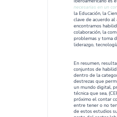
Iberoamericano es e
necesarias en un co
la Educación, la Cie
clave de acuerdo al 
encontramos habilida
colaboración, la comu
problemas y toma de
liderazgo, tecnolog
En resumen, resulta 
conjuntos de habili
dentro de la categor
destrezas que permit
un mundo digital, pr
técnica que sea, (CE
próximo el contar co
entre tener o no te
de estos estudios su